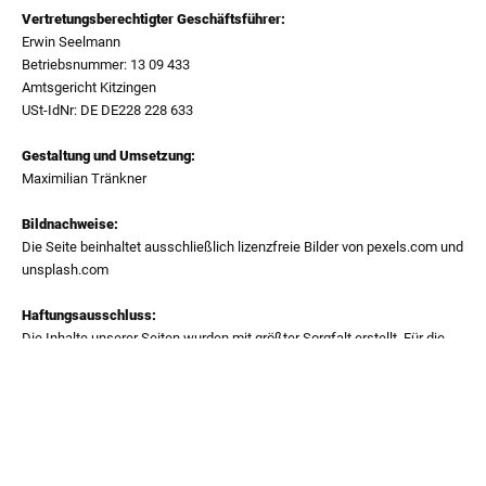
Vertretungsberechtigter Geschäftsführer:
Erwin Seelmann
Betriebsnummer: 13 09 433
Amtsgericht Kitzingen
USt-IdNr: DE DE228 228 633
Gestaltung und Umsetzung:
Maximilian Tränkner
Bildnachweise:
Die Seite beinhaltet ausschließlich lizenzfreie Bilder von pexels.com und
unsplash.com
Haftungsausschluss:
Die Inhalte unserer Seiten wurden mit größter Sorgfalt erstellt. Für die
Richtigkeit, Vollständigkeit und Aktualität der Inhalte können wir jedoch
keine Gewähr übernehmen. Als Diensteanbieter sind wir gemäß § 7
Abs.1 TMG für eigene Inhalte auf diesen Seiten nach den allgemeinen
Gesetzen verantwortlich. Nach §§ 8 bis 10 TMG sind wir als
Diensteanbieter jedoch nicht verpflichtet, übermittelte oder gespeicherte
fremde Informationen zu überwachen oder nach Umständen zu